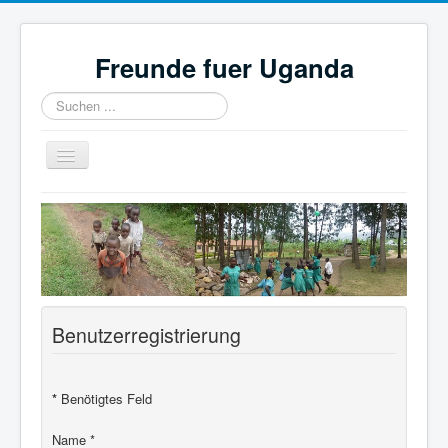
Freunde fuer Uganda
Suchen
...
Navigation
an/aus
Startseite
Freundesliste
Blog
Termine & Veranstaltungen
Benutzerregistrierung
Veranstaltung übermitteln
*
Benötigtes Feld
Name
*